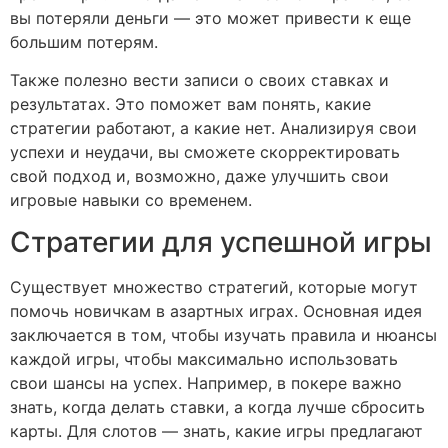
вы потеряли деньги — это может привести к еще
большим потерям.
Также полезно вести записи о своих ставках и
результатах. Это поможет вам понять, какие
стратегии работают, а какие нет. Анализируя свои
успехи и неудачи, вы сможете скорректировать
свой подход и, возможно, даже улучшить свои
игровые навыки со временем.
Стратегии для успешной игры
Существует множество стратегий, которые могут
помочь новичкам в азартных играх. Основная идея
заключается в том, чтобы изучать правила и нюансы
каждой игры, чтобы максимально использовать
свои шансы на успех. Например, в покере важно
знать, когда делать ставки, а когда лучше сбросить
карты. Для слотов — знать, какие игры предлагают