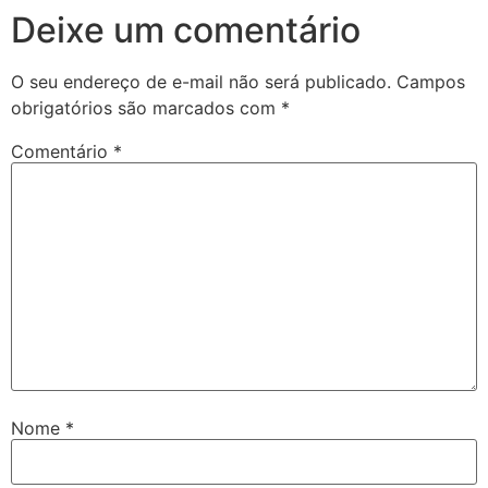
Deixe um comentário
O seu endereço de e-mail não será publicado.
Campos
obrigatórios são marcados com
*
Comentário
*
Nome
*