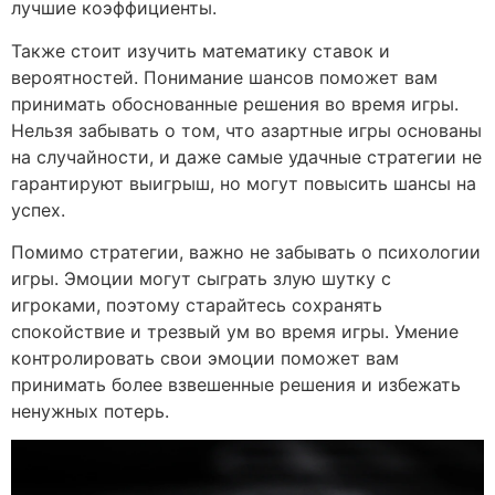
лучшие коэффициенты.
Также стоит изучить математику ставок и
вероятностей. Понимание шансов поможет вам
принимать обоснованные решения во время игры.
Нельзя забывать о том, что азартные игры основаны
на случайности, и даже самые удачные стратегии не
гарантируют выигрыш, но могут повысить шансы на
успех.
Помимо стратегии, важно не забывать о психологии
игры. Эмоции могут сыграть злую шутку с
игроками, поэтому старайтесь сохранять
спокойствие и трезвый ум во время игры. Умение
контролировать свои эмоции поможет вам
принимать более взвешенные решения и избежать
ненужных потерь.