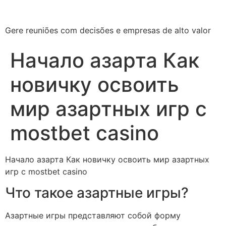
Gere reuniões com decisões e empresas de alto valor
Начало азарта Как
новичку освоить
мир азартных игр с
mostbet casino
Начало азарта Как новичку освоить мир азартных
игр с mostbet casino
Что такое азартные игры?
Азартные игры представляют собой форму