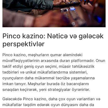
Pinco kazino: Nəticə və gələcək
perspektivlər
Pinco kazino, məşhurların qumar aləmindəki
müvəffəqiyyətlərinin arxasında duran platformadır. Onun
təklif etdiyi geniş oyun seçimi, müasir təhlükəsizlik
tədbirləri və unikal mükafatlandırma sistemləri,
oyunçuların daha mükəmməl təcrübə yaşamalarına
imkan tanıyır. Məşhurlar burada öz bacarıqlarını
sınaqdan keçirərək, yeni strategiyalar öyrənirlər.
Gələcəkdə Pinco kazino, daha çox oyun variantları və
mükafatlar təqdim edərək oyun dünyasını daha da