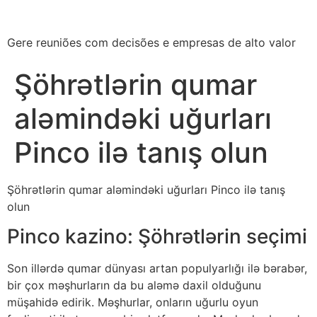
Gere reuniões com decisões e empresas de alto valor
Şöhrətlərin qumar
aləmindəki uğurları
Pinco ilə tanış olun
Şöhrətlərin qumar aləmindəki uğurları Pinco ilə tanış
olun
Pinco kazino: Şöhrətlərin seçimi
Son illərdə qumar dünyası artan populyarlığı ilə bərabər,
bir çox məşhurların da bu aləmə daxil olduğunu
müşahidə edirik. Məşhurlar, onların uğurlu oyun