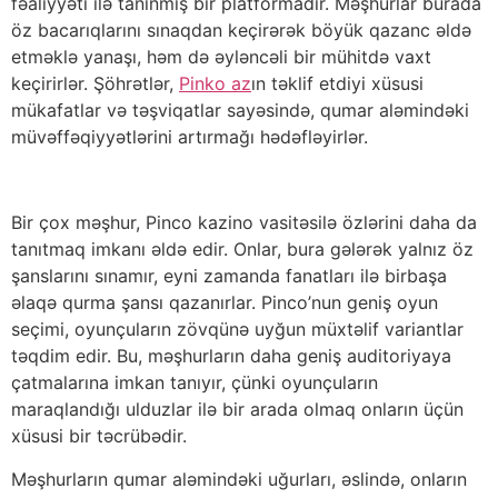
fəaliyyəti ilə tanınmış bir platformadır. Məşhurlar burada
öz bacarıqlarını sınaqdan keçirərək böyük qazanc əldə
etməklə yanaşı, həm də əyləncəli bir mühitdə vaxt
keçirirlər. Şöhrətlər,
Pinko az
ın təklif etdiyi xüsusi
mükafatlar və təşviqatlar sayəsində, qumar aləmindəki
müvəffəqiyyətlərini artırmağı hədəfləyirlər.
Bir çox məşhur, Pinco kazino vasitəsilə özlərini daha da
tanıtmaq imkanı əldə edir. Onlar, bura gələrək yalnız öz
şanslarını sınamır, eyni zamanda fanatları ilə birbaşa
əlaqə qurma şansı qazanırlar. Pinco’nun geniş oyun
seçimi, oyunçuların zövqünə uyğun müxtəlif variantlar
təqdim edir. Bu, məşhurların daha geniş auditoriyaya
çatmalarına imkan tanıyır, çünki oyunçuların
maraqlandığı ulduzlar ilə bir arada olmaq onların üçün
xüsusi bir təcrübədir.
Məşhurların qumar aləmindəki uğurları, əslində, onların