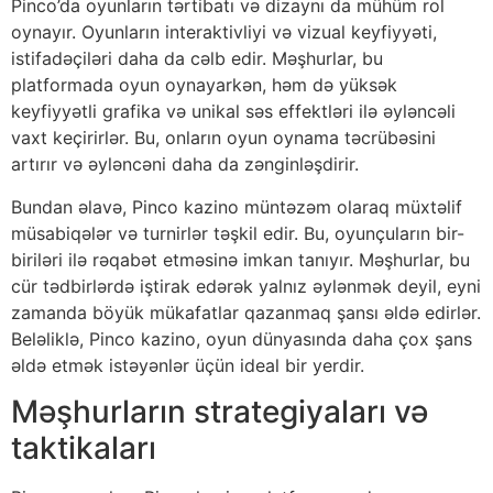
Pinco’da oyunların tərtibatı və dizaynı da mühüm rol
oynayır. Oyunların interaktivliyi və vizual keyfiyyəti,
istifadəçiləri daha da cəlb edir. Məşhurlar, bu
platformada oyun oynayarkən, həm də yüksək
keyfiyyətli grafika və unikal səs effektləri ilə əyləncəli
vaxt keçirirlər. Bu, onların oyun oynama təcrübəsini
artırır və əyləncəni daha da zənginləşdirir.
Bundan əlavə, Pinco kazino müntəzəm olaraq müxtəlif
müsabiqələr və turnirlər təşkil edir. Bu, oyunçuların bir-
biriləri ilə rəqabət etməsinə imkan tanıyır. Məşhurlar, bu
cür tədbirlərdə iştirak edərək yalnız əylənmək deyil, eyni
zamanda böyük mükafatlar qazanmaq şansı əldə edirlər.
Beləliklə, Pinco kazino, oyun dünyasında daha çox şans
əldə etmək istəyənlər üçün ideal bir yerdir.
Məşhurların strategiyaları və
taktikaları