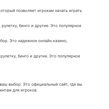
который позволяет игрокам начать играть
 рулетку, бинго и другие. Это популярное
ыбор. Это надежное онлайн казино,
рулетку, бинго и другие. Это популярное
 ваш выбор. Это официальный сайт, где вы
ентам для игроков.