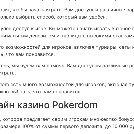
озит, чтобы начать играть. Вам доступны различные ва
только выбрать способ, который вам удобен.
тупен доступ к игре. Вы можете начать играть в любое
инимальным депозитом и таблицы с высокими ставками
го возможностей для игроков, включая турниры, сеты 
ь, что вам понравится.
йтесь, мы будем вам помочь. Вам доступны различные р
играть.
rdom есть много возможностей для игроков, включая т
жно выбрать, что вам понравится.
айн казино Pokerdom
, которое предлагает своим игрокам множество бонусо
размере 100% от суммы первого депозита, до 10 000 р