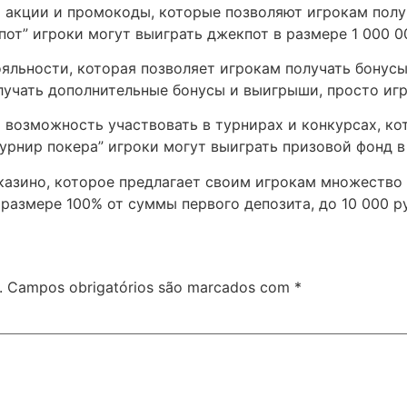
т акции и промокоды, которые позволяют игрокам пол
от” игроки могут выиграть джекпот в размере 1 000 0
яльности, которая позволяет игрокам получать бонус
олучать дополнительные бонусы и выигрыши, просто игр
 возможность участвовать в турнирах и конкурсах, к
урнир покера” игроки могут выиграть призовой фонд в
 казино, которое предлагает своим игрокам множество 
размере 100% от суммы первого депозита, до 10 000 р
.
Campos obrigatórios são marcados com
*