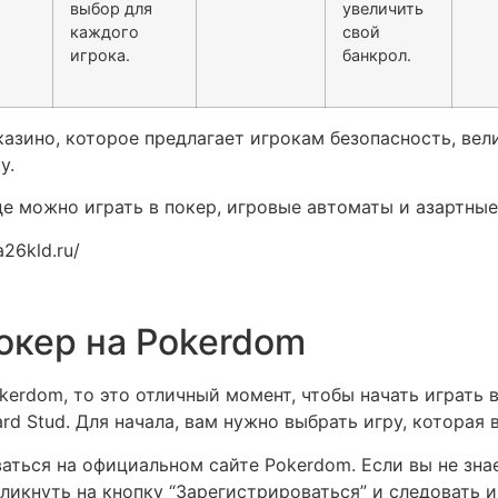
выбор для
увеличить
каждого
свой
игрока.
банкрол.
 казино, которое предлагает игрокам безопасность, ве
у.
е можно играть в покер, игровые автоматы и азартные
26kld.ru/
покер на Pokerdom
kerdom, то это отличный момент, чтобы начать играть
rd Stud. Для начала, вам нужно выбрать игру, которая в
ться на официальном сайте Pokerdom. Если вы не знает
ликнуть на кнопку “Зарегистрироваться” и следовать 