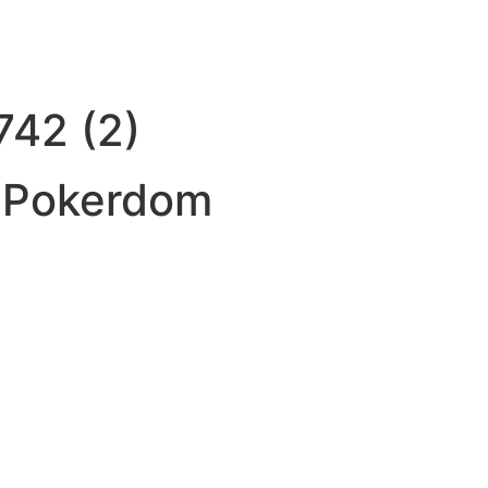
742 (2)
 Pokerdom