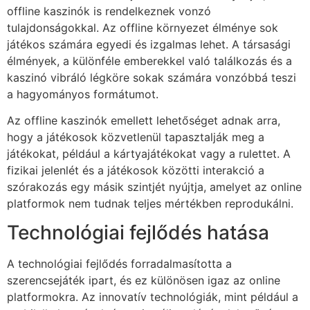
offline kaszinók is rendelkeznek vonzó
tulajdonságokkal. Az offline környezet élménye sok
játékos számára egyedi és izgalmas lehet. A társasági
élmények, a különféle emberekkel való találkozás és a
kaszinó vibráló légköre sokak számára vonzóbbá teszi
a hagyományos formátumot.
Az offline kaszinók emellett lehetőséget adnak arra,
hogy a játékosok közvetlenül tapasztalják meg a
játékokat, például a kártyajátékokat vagy a rulettet. A
fizikai jelenlét és a játékosok közötti interakció a
szórakozás egy másik szintjét nyújtja, amelyet az online
platformok nem tudnak teljes mértékben reprodukálni.
Technológiai fejlődés hatása
A technológiai fejlődés forradalmasította a
szerencsejáték ipart, és ez különösen igaz az online
platformokra. Az innovatív technológiák, mint például a