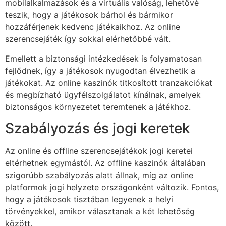
mobilalkalmazások és a virtuális valóság, lehetővé
teszik, hogy a játékosok bárhol és bármikor
hozzáférjenek kedvenc játékaikhoz. Az online
szerencsejáték így sokkal elérhetőbbé vált.
Emellett a biztonsági intézkedések is folyamatosan
fejlődnek, így a játékosok nyugodtan élvezhetik a
játékokat. Az online kaszinók titkosított tranzakciókat
és megbízható ügyfélszolgálatot kínálnak, amelyek
biztonságos környezetet teremtenek a játékhoz.
Szabályozás és jogi keretek
Az online és offline szerencsejátékok jogi keretei
eltérhetnek egymástól. Az offline kaszinók általában
szigorúbb szabályozás alatt állnak, míg az online
platformok jogi helyzete országonként változik. Fontos,
hogy a játékosok tisztában legyenek a helyi
törvényekkel, amikor választanak a két lehetőség
között.