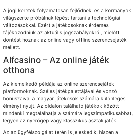
A jogi keretek folyamatosan fejlődnek, és a kormányok
világszerte próbálnak lépést tartani a technológiai
változásokkal. Ezért a játékosoknak érdemes
tájékozódniuk az aktuális jogszabályokról, mielőtt
döntést hoznak az online vagy offline szerencsejáték
mellett.
Alfcasino – Az online játék
otthona
Az kiemelkedő példája az online szerencsejáték
platformoknak. Széles játékpalettájával és vonzó
bónuszaival a magyar játékosok számára különleges
élményt nyújt. Az oldalon található játékok között
mindenki megtalálhatja a számára legszimpatikusabbat,
legyen az nyerőgép vagy klasszikus asztali játék.
Az az ügyfélszolgálat terén is jeleskedik, hiszen a