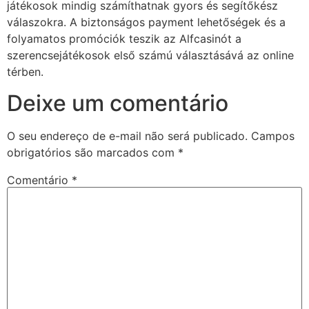
játékosok mindig számíthatnak gyors és segítőkész
válaszokra. A biztonságos payment lehetőségek és a
folyamatos promóciók teszik az Alfcasinót a
szerencsejátékosok első számú választásává az online
térben.
Deixe um comentário
O seu endereço de e-mail não será publicado.
Campos
obrigatórios são marcados com
*
Comentário
*