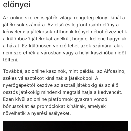
előnyei
Az online szerencsejáték világa rengeteg előnyt kínál a
játékosok számára. Az első és legfontosabb előny a
kényelem: a játékosok otthonuk kényelméből élvezhetik
a különböző játékokat anélkül, hogy el kellene hagyniuk
a házat. Ez különösen vonzó lehet azok számára, akik
nem szeretnék a városban vagy a helyi kaszinóban időt
tölteni.
Továbbá, az online kaszinók, mint például az Alfcasino,
széles választékot kínálnak a játékokból. A
nyerőgépektől kezdve az asztali játékokig és az élő
osztós játékokig mindenki megtalálhatja a kedvencét.
Ezen kívül az online platformok gyakran vonzó
bónuszokat és promóciókat kínálnak, amelyek
növelhetik a nyerési esélyeket.