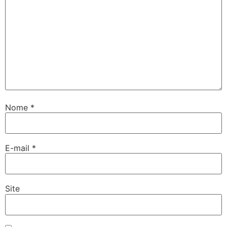
Nome
*
E-mail
*
Site