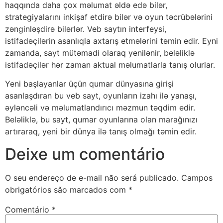
haqqında daha çox məlumat əldə edə bilər,
strategiyalarını inkişaf etdirə bilər və oyun təcrübələrini
zənginləşdirə bilərlər. Veb saytın interfeysi,
istifadəçilərin asanlıqla axtarış etmələrini təmin edir. Eyni
zamanda, sayt mütəmadi olaraq yenilənir, beləliklə
istifadəçilər hər zaman aktual məlumatlarla tanış olurlar.
Yeni başlayanlar üçün qumar dünyasına girişi
asanlaşdıran bu veb sayt, oyunların izahı ilə yanaşı,
əyləncəli və məlumatlandırıcı məzmun təqdim edir.
Beləliklə, bu sayt, qumar oyunlarına olan marağınızı
artıraraq, yeni bir dünya ilə tanış olmağı təmin edir.
Deixe um comentário
O seu endereço de e-mail não será publicado.
Campos
obrigatórios são marcados com
*
Comentário
*