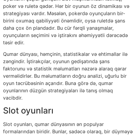
poker və ruletə qədər. Hər bir oyunun öz dinamikası və
strategiyası vardır. Məsələn, pokerdə oyunçuların bir-
birini oxumaq qabiliyyəti önəmlidir, oysa ruletdə şans
daha çox ön plandadır. Bu cür fərqli yanaşmalar,
oyunçuların seçimini və iştirakını əhəmiyyətli dərəcədə
təsir edir.
Qumar dünyası, həmçinin, statistikalar və ehtimallar ilə
zəngindir. İştirakçılar, oyunun gedişatında şans
faktorunu və statistik məlumatları nəzərə alaraq qərar
verməlidirlər. Bu məlumatların doğru analizi, uğurlu bir
oyun təcrübəsinin açarıdır. Buna görə də, qumar
oyunlarının düzgün strategiyaları ilə tanış olmaq
vacibdir.
Slot oyunları
Slot oyunları, qumar dünyasının ən populyar
formalarından biridir. Bunlar, sadəcə olaraq, bir düyməyə