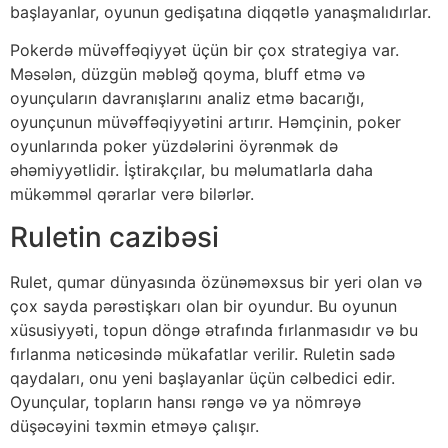
başlayanlar, oyunun gedişatına diqqətlə yanaşmalıdırlar.
Pokerdə müvəffəqiyyət üçün bir çox strategiya var.
Məsələn, düzgün məbləğ qoyma, bluff etmə və
oyunçuların davranışlarını analiz etmə bacarığı,
oyunçunun müvəffəqiyyətini artırır. Həmçinin, poker
oyunlarında poker yüzdələrini öyrənmək də
əhəmiyyətlidir. İştirakçılar, bu məlumatlarla daha
mükəmməl qərarlar verə bilərlər.
Ruletin cazibəsi
Rulet, qumar dünyasında özünəməxsus bir yeri olan və
çox sayda pərəstişkarı olan bir oyundur. Bu oyunun
xüsusiyyəti, topun döngə ətrafında fırlanmasıdır və bu
fırlanma nəticəsində mükafatlar verilir. Ruletin sadə
qaydaları, onu yeni başlayanlar üçün cəlbedici edir.
Oyunçular, topların hansı rəngə və ya nömrəyə
düşəcəyini təxmin etməyə çalışır.