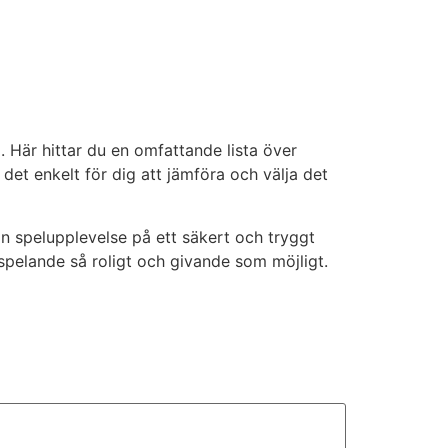
 Här hittar du en omfattande lista över
det enkelt för dig att jämföra och välja det
din spelupplevelse på ett säkert och tryggt
 spelande så roligt och givande som möjligt.