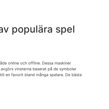
av populära spel
åde online och offline. Dessa maskiner
, avgörs vinsterna baserat på de symboler
till en favorit bland många spelare. De bästa