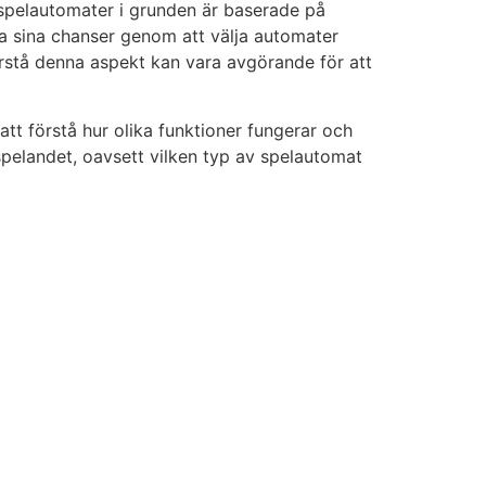
 spelautomater i grunden är baserade på
era sina chanser genom att välja automater
örstå denna aspekt kan vara avgörande för att
tt förstå hur olika funktioner fungerar och
spelandet, oavsett vilken typ av spelautomat