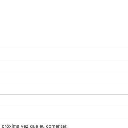
 próxima vez que eu comentar.