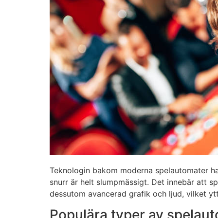
Teknologin bakom moderna spelautomater har 
snurr är helt slumpmässigt. Det innebär att sp
dessutom avancerad grafik och ljud, vilket yt
Populära typer av spelau