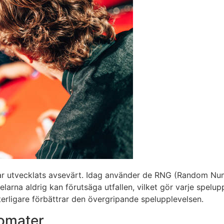
utvecklats avsevärt. Idag använder de RNG (Random Number
elarna aldrig kan förutsäga utfallen, vilket gör varje spel
terligare förbättrar den övergripande spelupplevelsen.
tomater