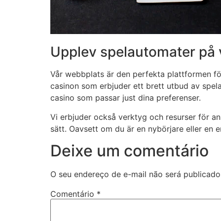
Upplev spelautomater på 
Vår webbplats är den perfekta plattformen fö
casinon som erbjuder ett brett utbud av spela
casino som passar just dina preferenser.
Vi erbjuder också verktyg och resurser för ans
sätt. Oavsett om du är en nybörjare eller en 
Deixe um comentário
O seu endereço de e-mail não será publicado
Comentário
*