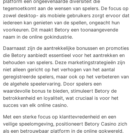
platform een ongeëvenaarde diversiteit die
tegemoetkomt aan de wensen van spelers. De focus op
zowel desktop- als mobiele gebruikers zorgt ervoor dat
iedereen kan genieten van de spellen, ongeacht hun
voorkeuren. Dit maakt Betory een toonaangevende
naam in de online gokindustrie.
Daarnaast zijn de aantrekkelijke bonussen en promoties
die Betory aanbiedt essentieel voor het aantrekken en
behouden van spelers. Deze marketingstrategieën zijn
niet alleen gericht op het verhogen van het aantal
geregistreerde spelers, maar ook op het verbeteren van
de algehele speelervaring. Door spelers een
waardevolle bonus te bieden, stimuleert Betory de
betrokkenheid en loyaliteit, wat cruciaal is voor het
succes van elk online casino.
Met een sterke focus op klanttevredenheid en een
veilige speelomgeving, positioneert Betory Casino zich
als een betrouwbaar platform in de online gokwereld.