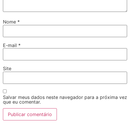
Nome
*
E-mail
*
Site
Salvar meus dados neste navegador para a próxima vez
que eu comentar.