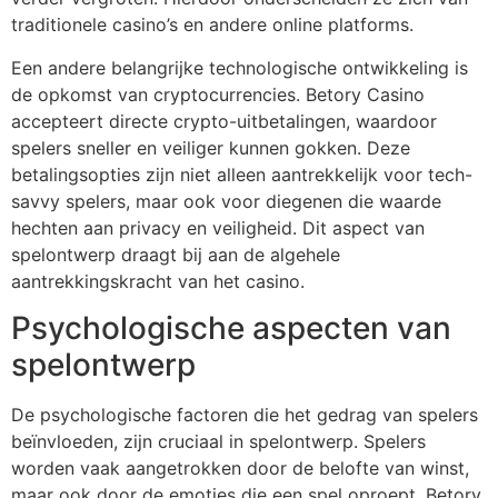
traditionele casino’s en andere online platforms.
Een andere belangrijke technologische ontwikkeling is
de opkomst van cryptocurrencies. Betory Casino
accepteert directe crypto-uitbetalingen, waardoor
spelers sneller en veiliger kunnen gokken. Deze
betalingsopties zijn niet alleen aantrekkelijk voor tech-
savvy spelers, maar ook voor diegenen die waarde
hechten aan privacy en veiligheid. Dit aspect van
spelontwerp draagt bij aan de algehele
aantrekkingskracht van het casino.
Psychologische aspecten van
spelontwerp
De psychologische factoren die het gedrag van spelers
beïnvloeden, zijn cruciaal in spelontwerp. Spelers
worden vaak aangetrokken door de belofte van winst,
maar ook door de emoties die een spel oproept. Betory