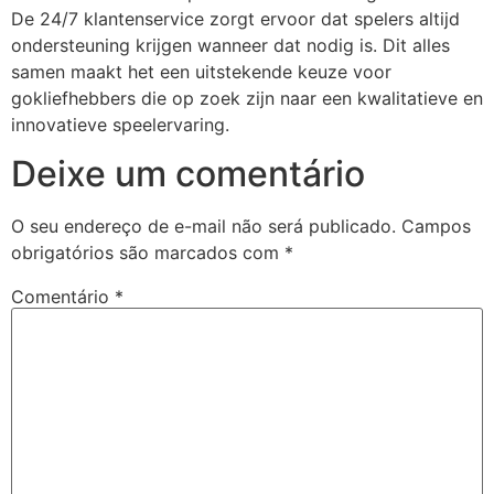
De 24/7 klantenservice zorgt ervoor dat spelers altijd
ondersteuning krijgen wanneer dat nodig is. Dit alles
samen maakt het een uitstekende keuze voor
gokliefhebbers die op zoek zijn naar een kwalitatieve en
innovatieve speelervaring.
Deixe um comentário
O seu endereço de e-mail não será publicado.
Campos
obrigatórios são marcados com
*
Comentário
*