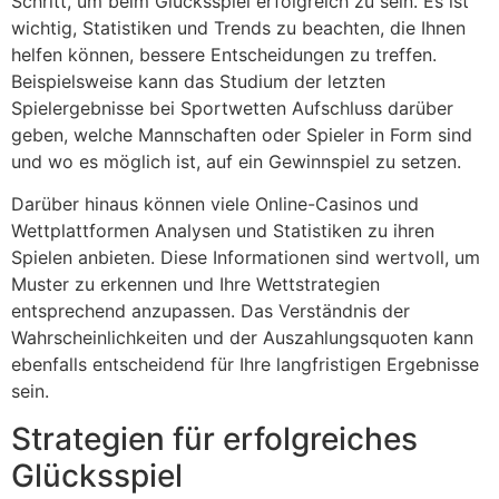
Schritt, um beim Glücksspiel erfolgreich zu sein. Es ist
wichtig, Statistiken und Trends zu beachten, die Ihnen
helfen können, bessere Entscheidungen zu treffen.
Beispielsweise kann das Studium der letzten
Spielergebnisse bei Sportwetten Aufschluss darüber
geben, welche Mannschaften oder Spieler in Form sind
und wo es möglich ist, auf ein Gewinnspiel zu setzen.
Darüber hinaus können viele Online-Casinos und
Wettplattformen Analysen und Statistiken zu ihren
Spielen anbieten. Diese Informationen sind wertvoll, um
Muster zu erkennen und Ihre Wettstrategien
entsprechend anzupassen. Das Verständnis der
Wahrscheinlichkeiten und der Auszahlungsquoten kann
ebenfalls entscheidend für Ihre langfristigen Ergebnisse
sein.
Strategien für erfolgreiches
Glücksspiel