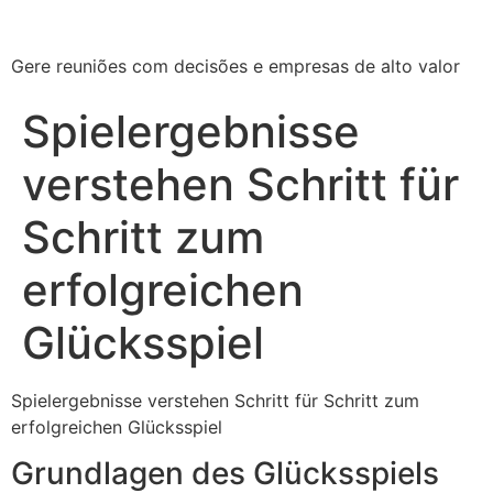
Gere reuniões com decisões e empresas de alto valor
Spielergebnisse
verstehen Schritt für
Schritt zum
erfolgreichen
Glücksspiel
Spielergebnisse verstehen Schritt für Schritt zum
erfolgreichen Glücksspiel
Grundlagen des Glücksspiels