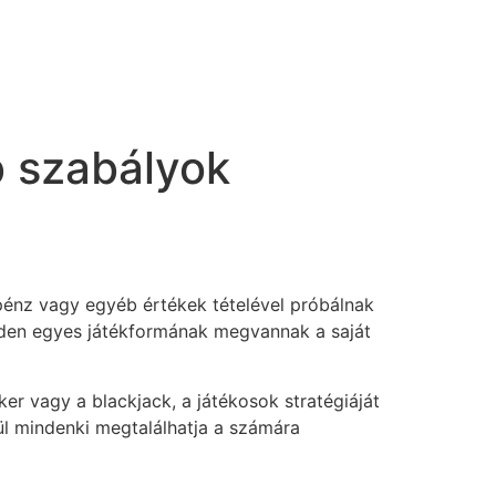
b szabályok
pénz vagy egyéb értékek tételével próbálnak
Minden egyes játékformának megvannak a saját
ker vagy a blackjack, a játékosok stratégiáját
zül mindenki megtalálhatja a számára