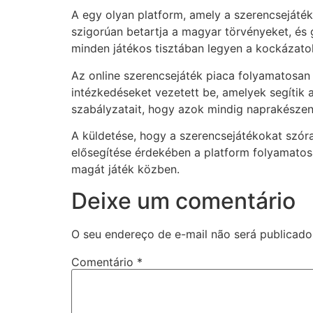
A egy olyan platform, amely a szerencsejátéko
szigorúan betartja a magyar törvényeket, és 
minden játékos tisztában legyen a kockázatok
Az online szerencsejáték piaca folyamatosan f
intézkedéseket vezetett be, amelyek segítik a
szabályzatait, hogy azok mindig naprakészen
A küldetése, hogy a szerencsejátékokat szóra
elősegítése érdekében a platform folyamatos
magát játék közben.
Deixe um comentário
O seu endereço de e-mail não será publicado
Comentário
*