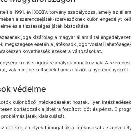
eit a 1991. évi XXXIV. törvény szabályozza, amely az álla
mében a szerencsejáték-szervezőknek külön engedélyt kell 
elme és a tisztességes játék biztosítása.
ezésének joga kizárólag a magyar állam által engedélyeze
yok megszegése esetén a játékosok jogorvoslati lehetősége
aprakészen követhessék ezeket a változásokat.
nységekre is szigorú szabályok vonatkoznak. A szerencsejá
at, valamint ne keltsenek hamis illúziót a nyereményekről. A
osok védelme
lkotók különböző intézkedéseket hoztak. Ilyen intézkedések
tesen korlátozzák a játékra fordított időt és pénzt. E pro
 problémás játék kialakulását.
ozott létre, amelyek támogatják a játékosokat a szenvedél