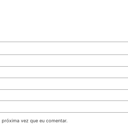
 próxima vez que eu comentar.