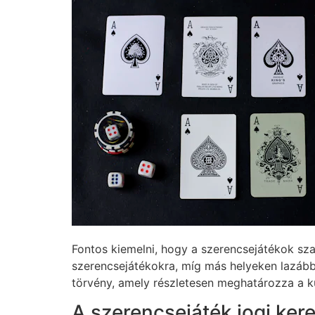
Fontos kiemelni, hogy a szerencsejátékok sz
szerencsejátékokra, míg más helyeken lazább
törvény, amely részletesen meghatározza a k
A szerencsejáték jogi ke