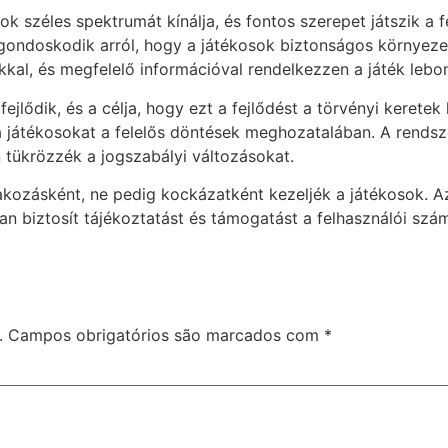
k széles spektrumát kínálja, és fontos szerepet játszik a f
gondoskodik arról, hogy a játékosok biztonságos környezet
kal, és megfelelő információval rendelkezzen a játék lebon
ejlődik, és a célja, hogy ezt a fejlődést a törvényi keretek
 játékosokat a felelős döntések meghozatalában. A rendszere
 tükrözzék a jogszabályi változásokat.
kozásként, ne pedig kockázatként kezeljék a játékosok. A
an biztosít tájékoztatást és támogatást a felhasználói sz
.
Campos obrigatórios são marcados com
*