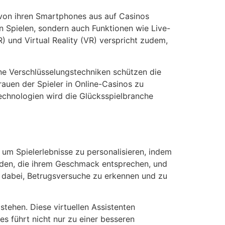
 von ihren Smartphones aus auf Casinos
n Spielen, sondern auch Funktionen wie Live-
) und Virtual Reality (VR) verspricht zudem,
erne Verschlüsselungstechniken schützen die
rauen der Spieler in Online-Casinos zu
Technologien wird die Glücksspielbranche
, um Spielerlebnisse zu personalisieren, indem
inden, die ihrem Geschmack entsprechen, und
 dabei, Betrugsversuche zu erkennen und zu
tehen. Diese virtuellen Assistenten
s führt nicht nur zu einer besseren