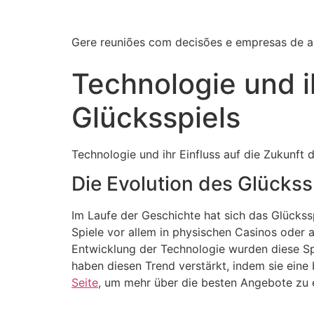
Gere reuniões com decisões e empresas de al
Technologie und i
Glücksspiels
Technologie und ihr Einfluss auf die Zukunft 
Die Evolution des Glückss
Im Laufe der Geschichte hat sich das Glückssp
Spiele vor allem in physischen Casinos oder
Entwicklung der Technologie wurden diese Spie
haben diesen Trend verstärkt, indem sie eine 
Seite
, um mehr über die besten Angebote zu 