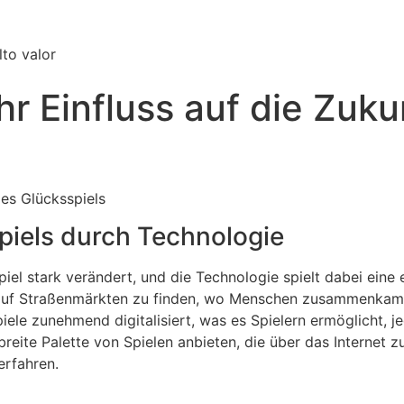
to valor
hr Einfluss auf die Zuku
des Glücksspiels
piels durch Technologie
iel stark verändert, und die Technologie spielt dabei eine
 auf Straßenmärkten zu finden, wo Menschen zusammenkame
le zunehmend digitalisiert, was es Spielern ermöglicht, je
breite Palette von Spielen anbieten, die über das Internet 
erfahren.