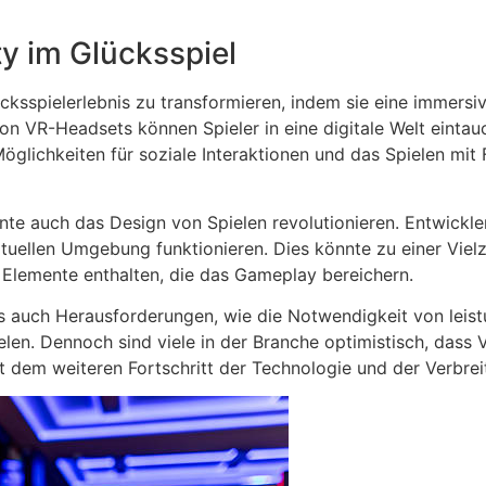
ity im Glücksspiel
lücksspielerlebnis zu transformieren, indem sie eine immers
n VR-Headsets können Spieler in eine digitale Welt eintau
glichkeiten für soziale Interaktionen und das Spielen mit
nte auch das Design von Spielen revolutionieren. Entwickler
rtuellen Umgebung funktionieren. Dies könnte zu einer Vielza
 Elemente enthalten, die das Gameplay bereichern.
t es auch Herausforderungen, wie die Notwendigkeit von lei
en. Dennoch sind viele in der Branche optimistisch, dass V
t dem weiteren Fortschritt der Technologie und der Verbre