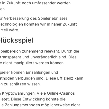
te in Zukunft noch umfassender werden,
ren.
zur Verbesserung des Spielerlebnisses
Technologien könnten wir in naher Zukunft
rteil wäre.
lücksspiel
spielbereich zunehmend relevant. Durch die
 transparent und unveränderlich sind. Dies
ne nicht manipuliert werden können.
Spieler können Einzahlungen und
methoden verbunden sind. Diese Effizienz kann
nen zu schätzen wissen.
n Kryptowährungen. Viele Online-Casinos
ietet. Diese Entwicklung könnte die
elle Zahlungsmethoden möglicherweise nicht