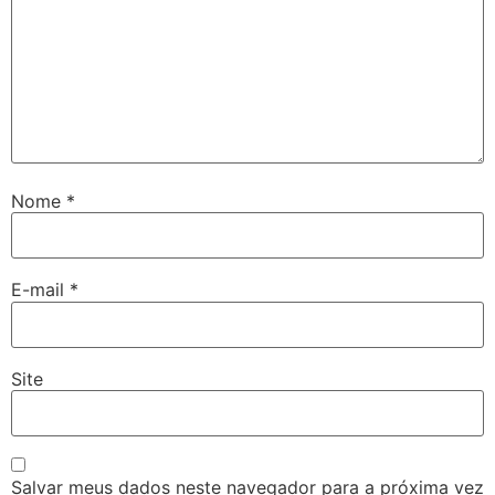
Nome
*
E-mail
*
Site
Salvar meus dados neste navegador para a próxima vez