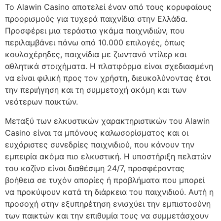
Το Alawin Casino αποτελεί έναν από τους κορυφαίους
προορισμούς για τυχερά παιχνίδια στην Ελλάδα.
Προσφέρει μια τεράστια γκάμα παιχνιδιών, που
περιλαμβάνει πάνω από 10.000 επιλογές, όπως
κουλοχέρηδες, παιχνίδια με ζωντανό ντίλερ και
αθλητικά στοιχήματα. Η πλατφόρμα είναι σχεδιασμένη
να είναι φιλική προς τον χρήστη, διευκολύνοντας έτσι
την περιήγηση και τη συμμετοχή ακόμη και των
νεότερων παικτών.
Μεταξύ των ελκυστικών χαρακτηριστικών του Alawin
Casino είναι τα μπόνους καλωσορίσματος και οι
ευχάριστες συνεδρίες παιχνιδιού, που κάνουν την
εμπειρία ακόμα πιο ελκυστική. Η υποστήριξη πελατών
του καζίνο είναι διαθέσιμη 24/7, προσφέροντας
βοήθεια σε τυχόν απορίες ή προβλήματα που μπορεί
να προκύψουν κατά τη διάρκεια του παιχνιδιού. Αυτή η
προσοχή στην εξυπηρέτηση ενισχύει την εμπιστοσύνη
των παικτών και την επιθυμία τους να συμμετάσχουν