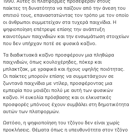
1990. Αυτές οι πλατφόρμες προσέφεραν στους
παίκτες τη δυνατότητα να παίζουν από την άνεση του
σπιτιού τους, επαναστατώντας τον τρόπο με τον οποίο
οι άνθρωποι συμμετείχαν στα τυχερά παιχνίδια. Η
ψηφιοποίηση επέτρεψε επίσης την ανάπτυξη
καινοτόμων παιχνιδιών και την ενσωμάτωση στοιχείων
που δεν υπήρχαν ποτέ σε φυσικά καζίνο.
Τα διαδικτυακά καζίνο προσφέρουν μια πληθώρα
παιχνιδιών, όπως κουλοχέρηδες, πόκερ και
μπλακτζακ, με γραφικά και ήχους υψηλής ποιότητας.
Οι παίκτες μπορούν επίσης να συμμετάσχουν σε
ζωντανά παιχνίδια με ντίλερ, προσφέροντας μια
εμπειρία που μοιάζει πολύ με αυτή των φυσικών
καζίνο. Η ευκολία πρόσβασης και οι ελκυστικές
προσφορές μπόνους έχουν συμβάλει στη δημοτικότητα
αυτών των πλατφορμών.
Ωστόσο, η ψηφιοποίηση του τζόγου δεν είναι χωρίς
προκλήσεις. Θέματα όπως η υπευθυνότητα στον τζόγο