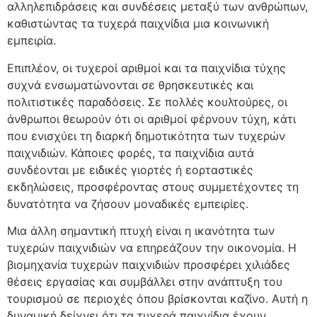
αλληλεπιδράσεις και συνδέσεις μεταξύ των ανθρώπων,
καθιστώντας τα τυχερά παιχνίδια μια κοινωνική
εμπειρία.
Επιπλέον, οι τυχεροί αριθμοί και τα παιχνίδια τύχης
συχνά ενσωματώνονται σε θρησκευτικές και
πολιτιστικές παραδόσεις. Σε πολλές κουλτούρες, οι
άνθρωποι θεωρούν ότι οι αριθμοί φέρνουν τύχη, κάτι
που ενισχύει τη διαρκή δημοτικότητα των τυχερών
παιχνιδιών. Κάποιες φορές, τα παιχνίδια αυτά
συνδέονται με ειδικές γιορτές ή εορταστικές
εκδηλώσεις, προσφέροντας στους συμμετέχοντες τη
δυνατότητα να ζήσουν μοναδικές εμπειρίες.
Μια άλλη σημαντική πτυχή είναι η ικανότητα των
τυχερών παιχνιδιών να επηρεάζουν την οικονομία. Η
βιομηχανία τυχερών παιχνιδιών προσφέρει χιλιάδες
θέσεις εργασίας και συμβάλλει στην ανάπτυξη του
τουρισμού σε περιοχές όπου βρίσκονται καζίνο. Αυτή η
δυναμική δείχνει ότι τα τυχερά παιχνίδια έχουν