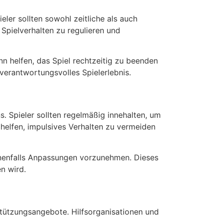
eler sollten sowohl zeitliche als auch
s Spielverhalten zu regulieren und
nn helfen, das Spiel rechtzeitig zu beenden
 verantwortungsvolles Spielerlebnis.
. Spieler sollten regelmäßig innehalten, um
helfen, impulsives Verhalten zu vermeiden
enenfalls Anpassungen vorzunehmen. Dieses
n wird.
rstützungsangebote. Hilfsorganisationen und