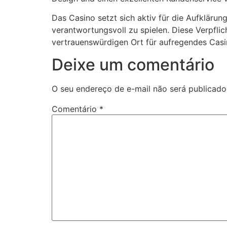
Das Casino setzt sich aktiv für die Aufklärung
verantwortungsvoll zu spielen. Diese Verpfl
vertrauenswürdigen Ort für aufregendes Casi
Deixe um comentário
O seu endereço de e-mail não será publicado
Comentário
*