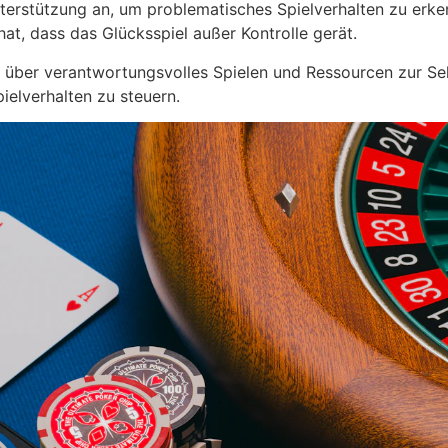
terstützung an, um problematisches Spielverhalten zu erken
t, dass das Glücksspiel außer Kontrolle gerät.
 über verantwortungsvolles Spielen und Ressourcen zur Sel
ielverhalten zu steuern.