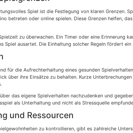
ungsvolles Spiel ist die Festlegung von klaren Grenzen. Spi
asino betreten oder online spielen. Diese Grenzen helfen, da
e Spielzeit zu überwachen. Ein Timer oder eine Erinnerung ka
es Spiel ausartet. Die Einhaltung solcher Regeln fördert ein
n
d für die Aufrechterhaltung eines gesunden Spielverhaltens
ck über ihre Einsätze zu behalten. Kurze Unterbrechungen 
.
, über das eigene Spielverhalten nachzudenken und gegeb
spiel als Unterhaltung und nicht als Stressquelle empfunde
ung und Ressourcen
Spielgewohnheiten zu kontrollieren, gibt es zahlreiche Unte