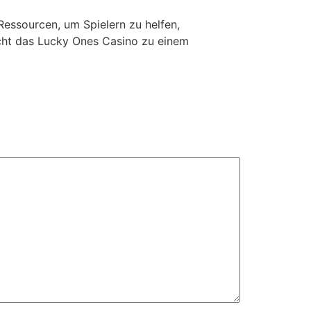
 Ressourcen, um Spielern zu helfen,
acht das Lucky Ones Casino zu einem