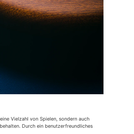
 eine Vielzahl von Spielen, sondern auch
 behalten. Durch ein benutzerfreundliches