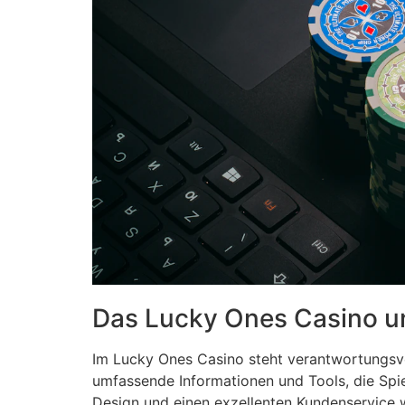
Das Lucky Ones Casino un
Im Lucky Ones Casino steht verantwortungsvoll
umfassende Informationen und Tools, die Spie
Design und einen exzellenten Kundenservice wi