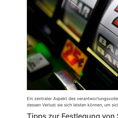
Ein zentraler Aspekt des verantwortungsvollen
dessen Verlust sie sich leisten können, um sic
Tipps zur Festlegung von