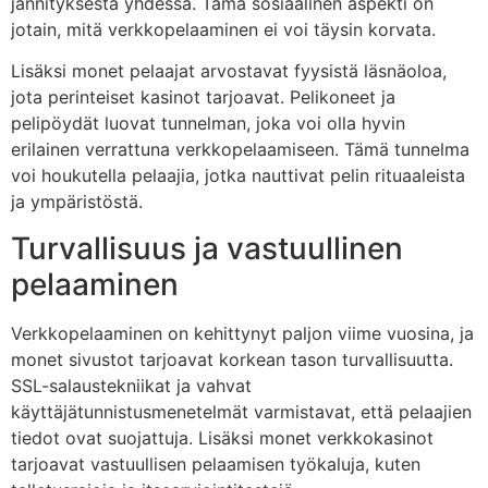
jännityksestä yhdessä. Tämä sosiaalinen aspekti on
jotain, mitä verkkopelaaminen ei voi täysin korvata.
Lisäksi monet pelaajat arvostavat fyysistä läsnäoloa,
jota perinteiset kasinot tarjoavat. Pelikoneet ja
pelipöydät luovat tunnelman, joka voi olla hyvin
erilainen verrattuna verkkopelaamiseen. Tämä tunnelma
voi houkutella pelaajia, jotka nauttivat pelin rituaaleista
ja ympäristöstä.
Turvallisuus ja vastuullinen
pelaaminen
Verkkopelaaminen on kehittynyt paljon viime vuosina, ja
monet sivustot tarjoavat korkean tason turvallisuutta.
SSL-salaustekniikat ja vahvat
käyttäjätunnistusmenetelmät varmistavat, että pelaajien
tiedot ovat suojattuja. Lisäksi monet verkkokasinot
tarjoavat vastuullisen pelaamisen työkaluja, kuten