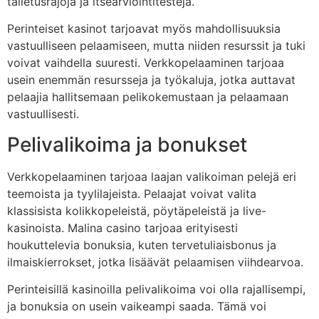
talletusrajoja ja itsearviointitestejä.
Perinteiset kasinot tarjoavat myös mahdollisuuksia
vastuulliseen pelaamiseen, mutta niiden resurssit ja tuki
voivat vaihdella suuresti. Verkkopelaaminen tarjoaa
usein enemmän resursseja ja työkaluja, jotka auttavat
pelaajia hallitsemaan pelikokemustaan ja pelaamaan
vastuullisesti.
Pelivalikoima ja bonukset
Verkkopelaaminen tarjoaa laajan valikoiman pelejä eri
teemoista ja tyylilajeista. Pelaajat voivat valita
klassisista kolikkopeleistä, pöytäpeleistä ja live-
kasinoista. Malina casino tarjoaa erityisesti
houkuttelevia bonuksia, kuten tervetuliaisbonus ja
ilmaiskierrokset, jotka lisäävät pelaamisen viihdearvoa.
Perinteisillä kasinoilla pelivalikoima voi olla rajallisempi,
ja bonuksia on usein vaikeampi saada. Tämä voi