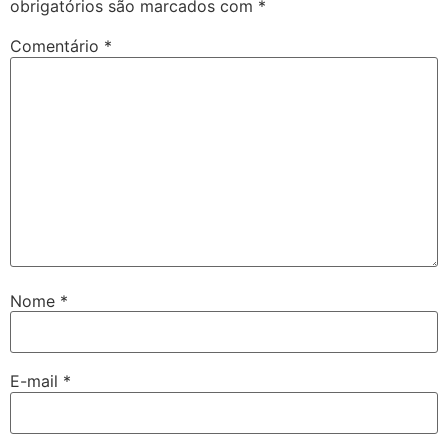
obrigatórios são marcados com
*
Comentário
*
Nome
*
E-mail
*