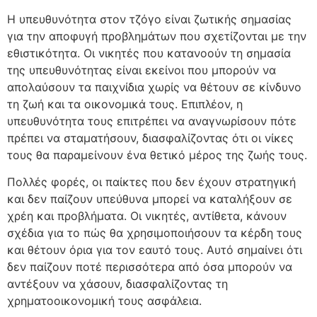
Η υπευθυνότητα στον τζόγο είναι ζωτικής σημασίας
για την αποφυγή προβλημάτων που σχετίζονται με την
εθιστικότητα. Οι νικητές που κατανοούν τη σημασία
της υπευθυνότητας είναι εκείνοι που μπορούν να
απολαύσουν τα παιχνίδια χωρίς να θέτουν σε κίνδυνο
τη ζωή και τα οικονομικά τους. Επιπλέον, η
υπευθυνότητα τους επιτρέπει να αναγνωρίσουν πότε
πρέπει να σταματήσουν, διασφαλίζοντας ότι οι νίκες
τους θα παραμείνουν ένα θετικό μέρος της ζωής τους.
Πολλές φορές, οι παίκτες που δεν έχουν στρατηγική
και δεν παίζουν υπεύθυνα μπορεί να καταλήξουν σε
χρέη και προβλήματα. Οι νικητές, αντίθετα, κάνουν
σχέδια για το πώς θα χρησιμοποιήσουν τα κέρδη τους
και θέτουν όρια για τον εαυτό τους. Αυτό σημαίνει ότι
δεν παίζουν ποτέ περισσότερα από όσα μπορούν να
αντέξουν να χάσουν, διασφαλίζοντας τη
χρηματοοικονομική τους ασφάλεια.