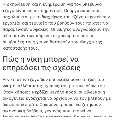
Η εκπαίδευση και η ενημέρωση για τον υπεύθυνο
τζόγο είναι επίσης σημαντική. Οι οργανισμοί που
ασχολούνται με τη διαχείριση του τζόγου προτείνουν
εργαλεία και τεχνικές που βοηθούν τους παίκτες να
παραμείνουν ασφαλείς. Οι νικητές αναγνωρίζουν την
αξία αυτών των πόρων και χρησιμοποιούν τις
συμβουλές τους για να διατηρούν τον έλεγχο της
κατάστασής τους.
Πώς η νίκη μπορεί να
επηρεάσει τις σχέσεις
Η νίκη στον τζόγο δεν επηρεάζει μόνο τη ζωή του
νικητή, αλλά και τις σχέσεις του με τους γύρω του.
Όταν κάποιος κερδίζει μεγάλα ποσά, οι φίλοι και η
οικογένεια ενδέχεται να αρχίσουν να τον βλέπουν με
διαφορετικό μάτι. Ορισμένοι μπορεί να ζητήσουν
οικονομική βοήθεια, γεγονός που μπορεί να
δημιουργήσει άβολες καταστάσεις. Για τον νικητή, είναι