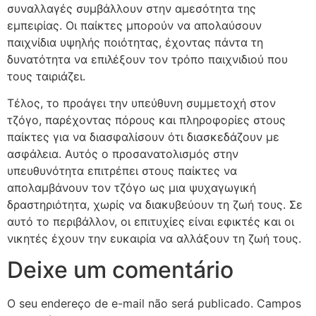
συναλλαγές συμβάλλουν στην αμεσότητα της
εμπειρίας. Οι παίκτες μπορούν να απολαύσουν
παιχνίδια υψηλής ποιότητας, έχοντας πάντα τη
δυνατότητα να επιλέξουν τον τρόπο παιχνιδιού που
τους ταιριάζει.
Τέλος, το προάγει την υπεύθυνη συμμετοχή στον
τζόγο, παρέχοντας πόρους και πληροφορίες στους
παίκτες για να διασφαλίσουν ότι διασκεδάζουν με
ασφάλεια. Αυτός ο προσανατολισμός στην
υπευθυνότητα επιτρέπει στους παίκτες να
απολαμβάνουν τον τζόγο ως μια ψυχαγωγική
δραστηριότητα, χωρίς να διακυβεύουν τη ζωή τους. Σε
αυτό το περιβάλλον, οι επιτυχίες είναι εφικτές και οι
νικητές έχουν την ευκαιρία να αλλάξουν τη ζωή τους.
Deixe um comentário
O seu endereço de e-mail não será publicado.
Campos