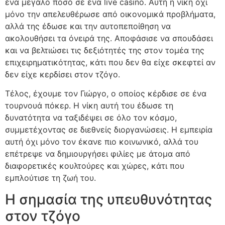
ένα μεγάλο ποσό σε ένα live casino. Αυτή η νίκη όχι
μόνο την απελευθέρωσε από οικονομικά προβλήματα,
αλλά της έδωσε και την αυτοπεποίθηση να
ακολουθήσει τα όνειρά της. Αποφάσισε να σπουδάσει
και να βελτιώσει τις δεξιότητές της στον τομέα της
επιχειρηματικότητας, κάτι που δεν θα είχε σκεφτεί αν
δεν είχε κερδίσει στον τζόγο.
Τέλος, έχουμε τον Γιώργο, ο οποίος κέρδισε σε ένα
τουρνουά πόκερ. Η νίκη αυτή του έδωσε τη
δυνατότητα να ταξιδέψει σε όλο τον κόσμο,
συμμετέχοντας σε διεθνείς διοργανώσεις. Η εμπειρία
αυτή όχι μόνο τον έκανε πιο κοινωνικό, αλλά του
επέτρεψε να δημιουργήσει φιλίες με άτομα από
διαφορετικές κουλτούρες και χώρες, κάτι που
εμπλούτισε τη ζωή του.
Η σημασία της υπευθυνότητας
στον τζόγο