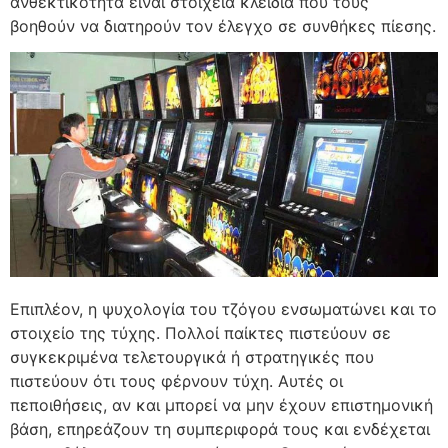
ανθεκτικότητα είναι στοιχεία κλειδιά που τους
βοηθούν να διατηρούν τον έλεγχο σε συνθήκες πίεσης.
Επιπλέον, η ψυχολογία του τζόγου ενσωματώνει και το
στοιχείο της τύχης. Πολλοί παίκτες πιστεύουν σε
συγκεκριμένα τελετουργικά ή στρατηγικές που
πιστεύουν ότι τους φέρνουν τύχη. Αυτές οι
πεποιθήσεις, αν και μπορεί να μην έχουν επιστημονική
βάση, επηρεάζουν τη συμπεριφορά τους και ενδέχεται