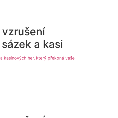
 vzrušení
sázek a kasi
a kasinových her, který překoná vaše