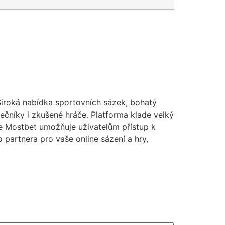
 Široká nabídka sportovních sázek, bohatý
átečníky i zkušené hráče. Platforma klade velký
ce Mostbet umožňuje uživatelům přístup k
 partnera pro vaše online sázení a hry,