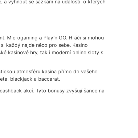
, a vyhnout se sázkám na události, o kterých
nt, Microgaming a Play’n GO. Hráči si mohou
e si každý najde něco pro sebe. Kasino
ké kasinové hry, tak i moderní online sloty s
entickou atmosféru kasina přímo do vašeho
eta, blackjack a baccarat.
 cashback akcí. Tyto bonusy zvyšují šance na