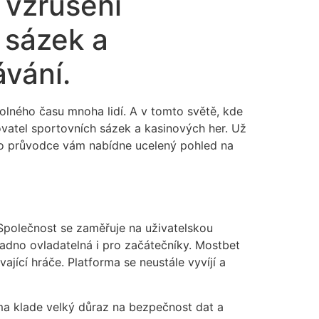
 vzrušení
 sázek a
vání.
volného času mnoha lidí. A v tomto světě, kde
ovatel sportovních sázek a kasinových her. Už
to průvodce vám nabídne ucelený pohled na
 Společnost se zaměřuje na uživatelskou
nadno ovladatelná i pro začátečníky. Mostbet
jící hráče. Platforma se neustále vyvíjí a
rma klade velký důraz na bezpečnost dat a