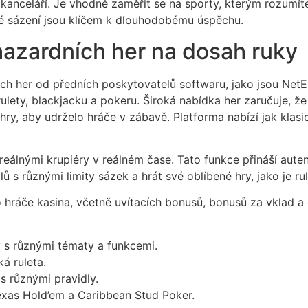
anceláří. Je vhodné zaměřit se na sporty, kterým rozumíte
é sázení jsou klíčem k dlouhodobému úspěchu.
hazardních her na dosah ruky
ch her od předních poskytovatelů softwaru, jako jsou NetE
ulety, blackjacku a pokeru. Široká nabídka her zaručuje, ž
hry, aby udrželo hráče v zábavě. Platforma nabízí jak klasic
reálnými krupiéry v reálném čase. Tato funkce přináší aut
 s různými limity sázek a hrát své oblíbené hry, jako je rul
 hráče kasina, včetně uvítacích bonusů, bonusů za vklad a
 s různými tématy a funkcemi.
á ruleta.
s různými pravidly.
exas Hold’em a Caribbean Stud Poker.