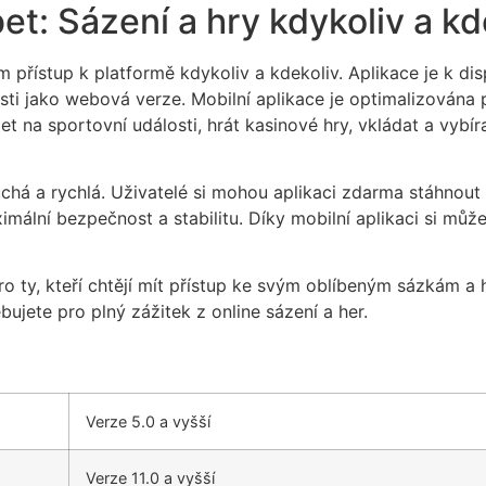
et: Sázení a hry kdykoliv a kd
 přístup k platformě kdykoliv a kdekoliv. Aplikace je k di
ti jako webová verze. Mobilní aplikace je optimalizována p
zet na sportovní události, hrát kasinové hry, vkládat a vybí
chá a rychlá. Uživatelé si mohou aplikaci zdarma stáhnout z
imální bezpečnost a stabilitu. Díky mobilní aplikaci si mů
o ty, kteří chtějí mít přístup ke svým oblíbeným sázkám a 
bujete pro plný zážitek z online sázení a her.
Verze 5.0 a vyšší
Verze 11.0 a vyšší