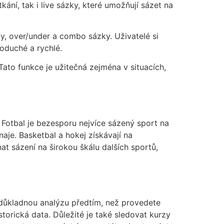
ání, tak i live sázky, které umožňují sázet na
py, over/under a combo sázky. Uživatelé si
noduché a rychlé.
ato funkce je užitečná zejména v situacích,
. Fotbal je bezesporu nejvíce sázený sport na
naje. Basketbal a hokej získávají na
 sázení na širokou škálu dalších sportů,
t důkladnou analýzu předtím, než provedete
istorická data. Důležité je také sledovat kurzy