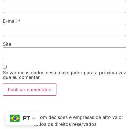
E-mail
*
Site
Salvar meus dados neste navegador para a próxima vez
que eu comentar.
Gere reuniões com decisões e empresas de alto valor
PT
Todos os direitos reservados