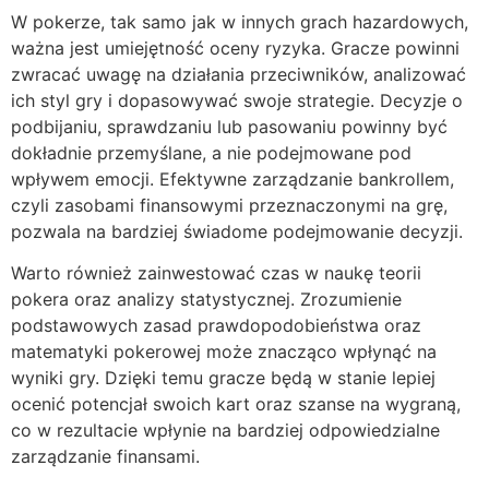
W pokerze, tak samo jak w innych grach hazardowych,
ważna jest umiejętność oceny ryzyka. Gracze powinni
zwracać uwagę na działania przeciwników, analizować
ich styl gry i dopasowywać swoje strategie. Decyzje o
podbijaniu, sprawdzaniu lub pasowaniu powinny być
dokładnie przemyślane, a nie podejmowane pod
wpływem emocji. Efektywne zarządzanie bankrollem,
czyli zasobami finansowymi przeznaczonymi na grę,
pozwala na bardziej świadome podejmowanie decyzji.
Warto również zainwestować czas w naukę teorii
pokera oraz analizy statystycznej. Zrozumienie
podstawowych zasad prawdopodobieństwa oraz
matematyki pokerowej może znacząco wpłynąć na
wyniki gry. Dzięki temu gracze będą w stanie lepiej
ocenić potencjał swoich kart oraz szanse na wygraną,
co w rezultacie wpłynie na bardziej odpowiedzialne
zarządzanie finansami.