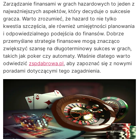
Zarządzanie finansami w grach hazardowych to jeden z
najważniejszych aspektów, który decyduje o sukcesie
gracza. Warto zrozumieć, że hazard to nie tylko
kwestia szczęścia, ale również umiejętności planowania
i odpowiedzialnego podejścia do finansów. Dobrze
przemyślane strategie finansowe mogą znacząco
zwiększyć szansę na długoterminowy sukces w grach,
takich jak poker czy automaty. Właśnie dlatego warto
odwiedzić
zspdabrowa.pl
, aby zapoznać się z nowymi
poradami dotyczącymi tego zagadnienia.