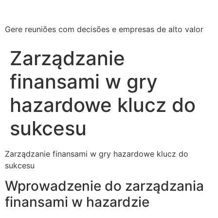
Gere reuniões com decisões e empresas de alto valor
Zarządzanie
finansami w gry
hazardowe klucz do
sukcesu
Zarządzanie finansami w gry hazardowe klucz do
sukcesu
Wprowadzenie do zarządzania
finansami w hazardzie