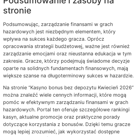
Podsumowanie i zasoby na
stronie
Podsumowując, zarządzanie finansami w grach
hazardowych jest niezbędnym elementem, który
wpływa na sukces każdego gracza. Oprócz
opracowania strategii budżetowej, ważne jest również
zarządzanie emocjami oraz nieustanna edukacja w tym
zakresie. Gracze, którzy podejmują świadome decyzje
oparte na solidnych fundamentach finansowych, mają
większe szanse na długoterminowy sukces w hazardzie.
Na stronie “Kasyno bonus bez depozytu Kwiecień 2026”
można znaleźć wiele cennych informacji, które mogą
pomóc w efektywnym zarządzaniu finansami w grach
hazardowych. Portal ten oferuje szczegółowe rankingi
kasyn, aktualne promocje oraz praktyczne porady
dotyczące korzystania z bonusów. Dzięki temu gracze
mogą lepiej zrozumieć, jak wykorzystać dostępne