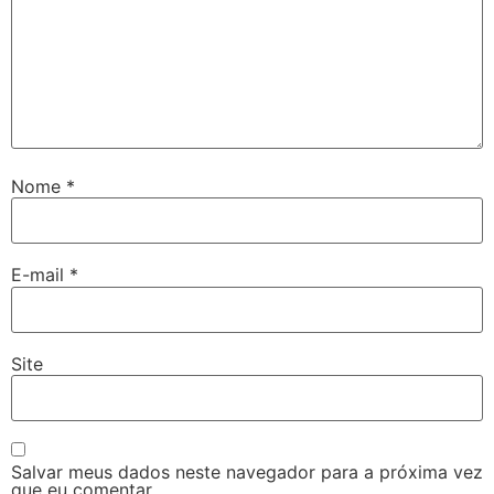
Nome
*
E-mail
*
Site
Salvar meus dados neste navegador para a próxima vez
que eu comentar.