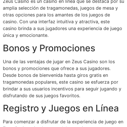
Zeus Casino es un casino en línea que se destaca por su
amplia selección de tragamonedas, juegos de mesa y
otras opciones para los amantes de los juegos de
casino. Con una interfaz intuitiva y atractiva, este
casino brinda a sus jugadores una experiencia de juego
única y emocionante.
Bonos y Promociones
Una de las ventajas de jugar en Zeus Casino son los
bonos y promociones que ofrece a sus jugadores.
Desde bonos de bienvenida hasta giros gratis en
tragamonedas populares, este casino se esfuerza por
brindar a sus usuarios incentivos para seguir jugando y
disfrutando de sus juegos favoritos.
Registro y Juegos en Línea
Para comenzar a disfrutar de la experiencia de juego en