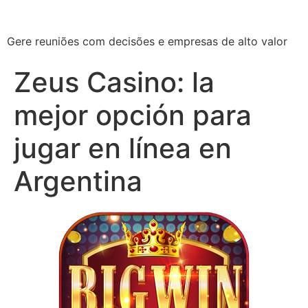
Gere reuniões com decisões e empresas de alto valor
Zeus Casino: la
mejor opción para
jugar en línea en
Argentina