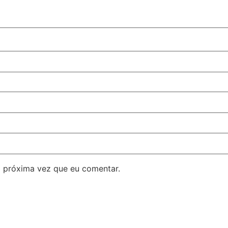
 próxima vez que eu comentar.