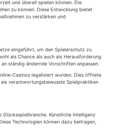
rzeit und überall spielen können. Die
ehen zu können. Diese Entwicklung bietet
tsmaßnahmen zu verstärken und
setze eingeführt, um den Spielerschutz zu
wohl als Chance als auch als Herausforderung
h an ständig ändernde Vorschriften anpassen.
line-Casinos legalisiert wurden. Dies öffnete
ss sie verantwortungsbewusste Spielpraktiken
 Glücksspielbranche. Künstliche Intelligenz
 Diese Technologien können dazu beitragen,