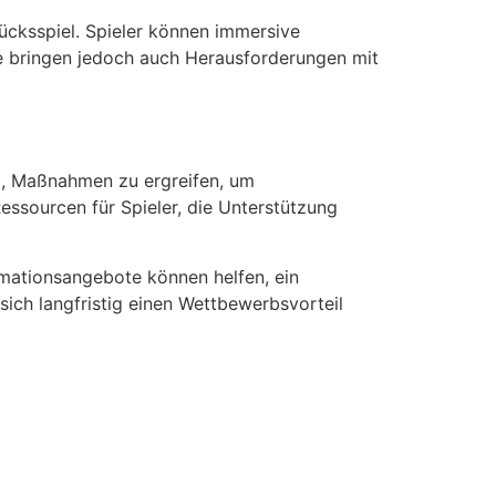
ücksspiel. Spieler können immersive
te bringen jedoch auch Herausforderungen mit
rt, Maßnahmen zu ergreifen, um
Ressourcen für Spieler, die Unterstützung
ormationsangebote können helfen, ein
sich langfristig einen Wettbewerbsvorteil